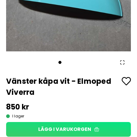
Vänster kåpa vit - Elmoped
Viverra
850 kr
I lager
LÄGG I VARUKORGEN