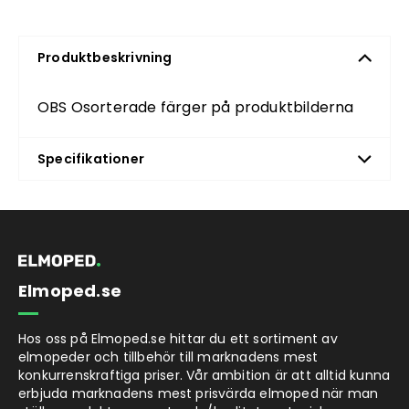
Produktbeskrivning
OBS Osorterade färger på produktbilderna
Specifikationer
Elmoped.se
Hos oss på Elmoped.se hittar du ett sortiment av
elmopeder och tillbehör till marknadens mest
konkurrenskraftiga priser. Vår ambition är att alltid kunna
erbjuda marknadens mest prisvärda elmoped när man