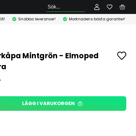
Sök
06!
Snabba leveranser!
Marknadens bästa garantier!
kåpa Mintgrön - Elmoped
ra
r
LÄGG I VARUKORGEN