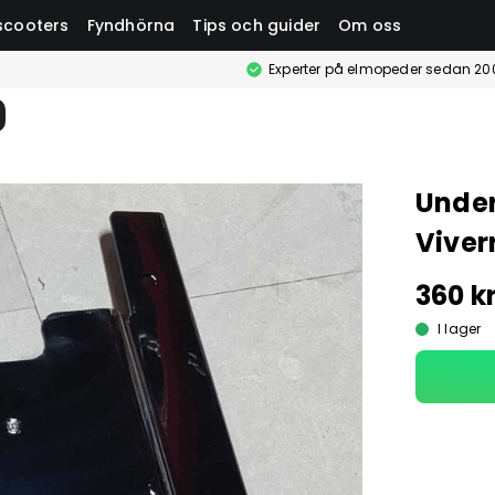
scooters
Fyndhörna
Tips och guider
Om oss
Experter på elmopeder sedan 20
Under
Viver
360 k
I lager