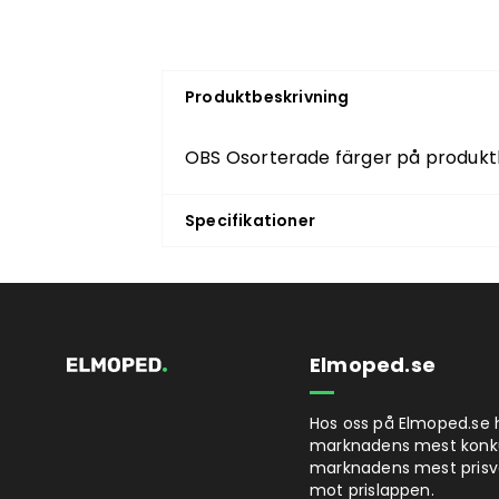
Produktbeskrivning
OBS Osorterade färger på produkt
Specifikationer
Elmoped.se
Hos oss på Elmoped.se h
marknadens mest konkurr
marknadens mest prisvä
mot prislappen.