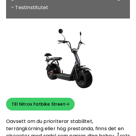
– Testinstitutet
Till Nitrox Fatbike Street
Oavsett om du prioriterar stabilitet,
terrängkörning eller hög prestanda, finns det en
elscooter med sadel som passar dina behov. Årets