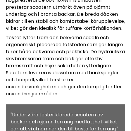
högpresterande 60V 10,4Ah litiumbatteri
presterar scootern utmärkt även på ojämnt
underlag och i branta backar. De breda däcken
bidrar till en stabil och komfortabel körupplevelse,
vilket gör den idealisk för tuffare körförhållanden.
Testet lyfter fram den bekväma sadeln och
ergonomiskt placerade fotstöden som gör längre
turer både bekväma och praktiska. De hydrauliska
skivbromsarna fram och bak ger effektiv
bromskraft och höjer säkerheten ytterligare.
Scootern levereras dessutom med backspeglar
och bönpall, vilket förstärker
användarvänligheten och gör den lämplig för fler
användningsområden.
"Under våra tester klarade scootern av
backar och ojämn terräng med lätthet, vilket
gör att vi utnämner den till bästa för terräng."