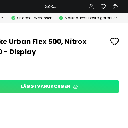
Sök
06!
Snabba leveranser!
Marknadens bästa garantier!
ke Urban Flex 500, Nitrox
 - Display
r
LÄGG I VARUKORGEN