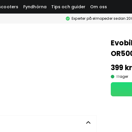
scooters
Fyndhörna
Tips och guider
Om oss
Experter på elmopeder sedan 20
Evobi
OR500
399 k
I lager