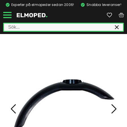
Experter på elmopeder sedan 2006!
Snabba leveranser!