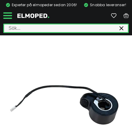
Experter på elmopeder sedan 2006!
Snabba leveranser!