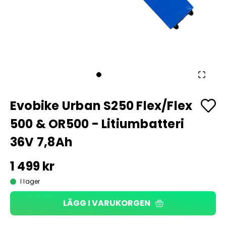
Evobike Urban S250 Flex/Flex
500 & OR500 - Litiumbatteri
36V 7,8Ah
1 499 kr
I lager
LÄGG I VARUKORGEN