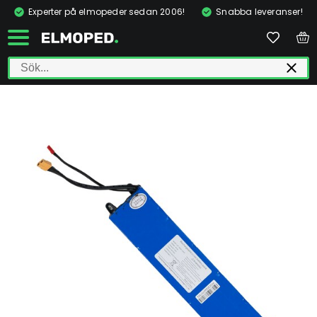
Experter på elmopeder sedan 2006!
Snabba leveranser!